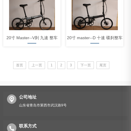
20寸 Master--V刹 九速 整车
20寸 master--D 十速 碟刹整车
首页
上一页
1
2
3
下一页
尾页
公司地址
山东省青岛市莱西市武汉路9号
联系方式